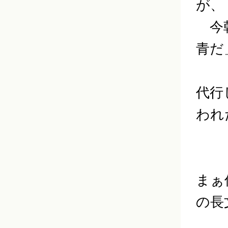
が、
今朝
青だ
代行
われ
まぁ
の長