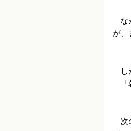
なか
が、
しか
「朝
次の