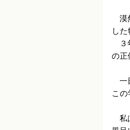
漠然
した
３年
の正
一日
この
私は