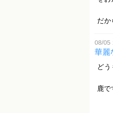
だか
08/05 
華麗
どう
鹿で