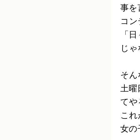
事を
コン
「日
じゃ
そん
土曜
てや
これ
女の