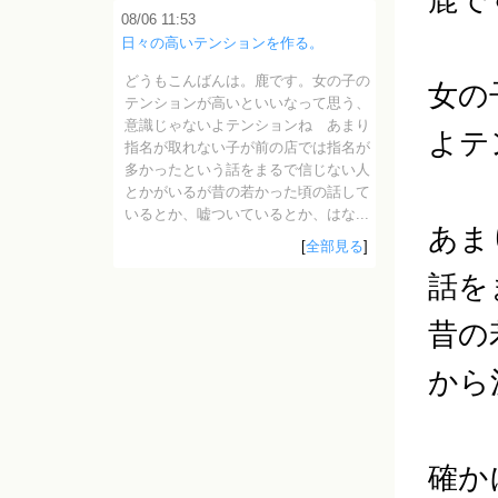
08/06 11:53
日々の高いテンションを作る。
どうもこんばんは。鹿です。女の子の
女の
テンションが高いといいなって思う、
意識じゃないよテンションね あまり
よテ
指名が取れない子が前の店では指名が
多かったという話をまるで信じない人
とかがいるが昔の若かった頃の話して
いるとか、嘘ついているとか、はな...
あま
[
全部見る
]
話を
昔の
から
確か