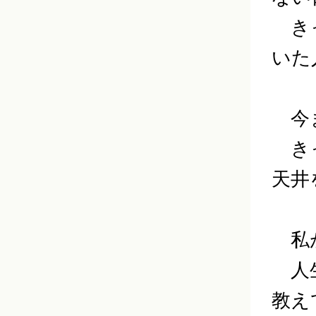
きっ
いた
今ま
きっ
天井
私が
人生
教え