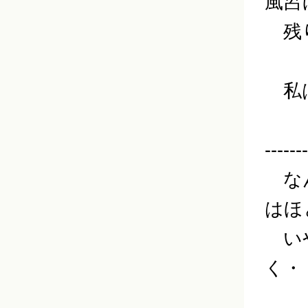
風呂
残り
私は
-------
なん
はほ
いや
く・