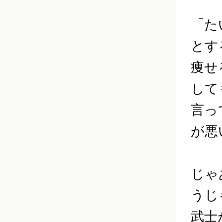
「た
とす
痩せ
して
言っ
が悪
じゃ
うじ
武士