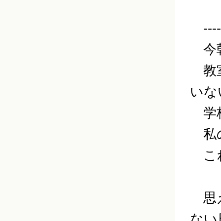
------
今朝
教室
いな
学校
私の
これ
思え
ない