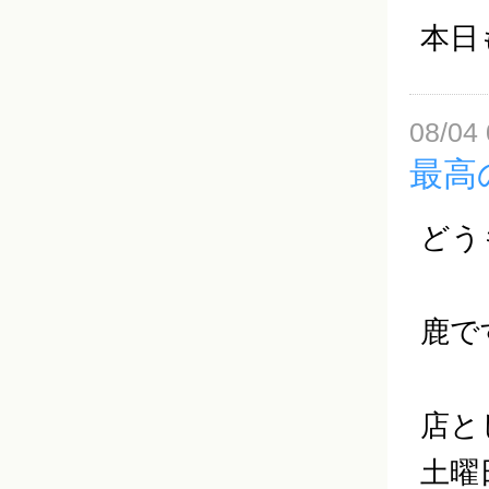
本日
08/04 
最高
どう
鹿で
店と
土曜