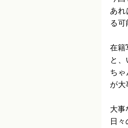
あれ
る可
在籍
と、
ちゃ
が大
大事
日々