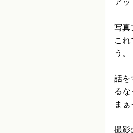
アッ
写真
これ
う。
話を
るな
まぁ
撮影