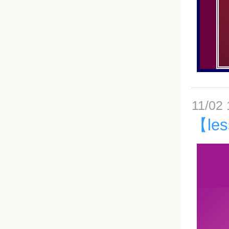
11/02 
【l