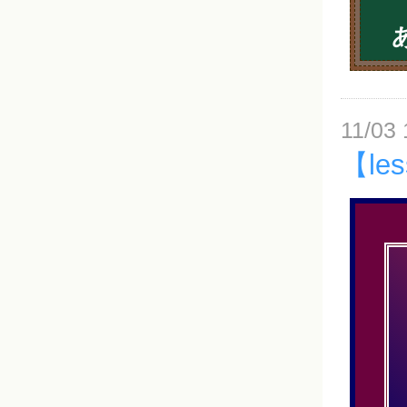
11/03 
【l