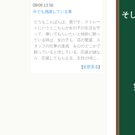
08/08 13:56
今でも感謝している事
そ
どうもこんばんは。鹿です。ストレー
トにいうとこちらが女の子の生活を守
って、稼いでもらいたいと純粋に願っ
ている時は、女の子も、店の繁盛、ス
タッフの仕事の達成 を心のどこかで
願っていると信じている、応援が誠な
ら、応援してもらえる。主任の頃に...
[
全部見る
]