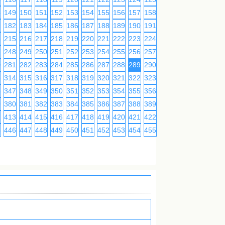
8
149
150
151
152
153
154
155
156
157
158
159
160
161
162
1
182
183
184
185
186
187
188
189
190
191
192
193
194
195
4
215
216
217
218
219
220
221
222
223
224
225
226
227
228
7
248
249
250
251
252
253
254
255
256
257
258
259
260
261
0
281
282
283
284
285
286
287
288
289
290
291
292
293
294
3
314
315
316
317
318
319
320
321
322
323
324
325
326
327
6
347
348
349
350
351
352
353
354
355
356
357
358
359
360
9
380
381
382
383
384
385
386
387
388
389
390
391
392
393
2
413
414
415
416
417
418
419
420
421
422
423
424
425
426
5
446
447
448
449
450
451
452
453
454
455
456
457
458
459