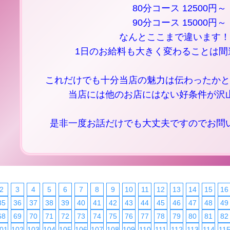
80分コース 12500円～
90分コース 15000円～
なんとここまで違います！
1日のお給料も大きく変わることは間
これだけでも十分当店の魅力は伝わったかと
当店には他のお店にはない好条件が沢
是非一度お話だけでも大丈夫ですのでお問
2
3
4
5
6
7
8
9
10
11
12
13
14
15
16
35
36
37
38
39
40
41
42
43
44
45
46
47
48
49
68
69
70
71
72
73
74
75
76
77
78
79
80
81
82
01
102
103
104
105
106
107
108
109
110
111
112
113
114
11