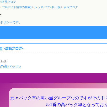
の店長ブログ
・アルバイト情報の検索)
レッスンワン松山校
店長ブログ
校
のポリシーです。
23:48
1の高バック♪
元々バック率の高い当グループなのですがその中
ル1番の高バック率となってお