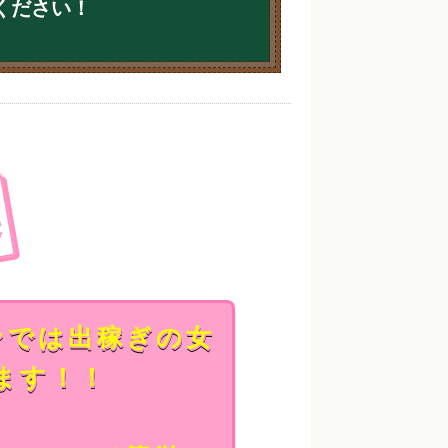
ください！
集
ンでは出稼ぎの女
ます！！