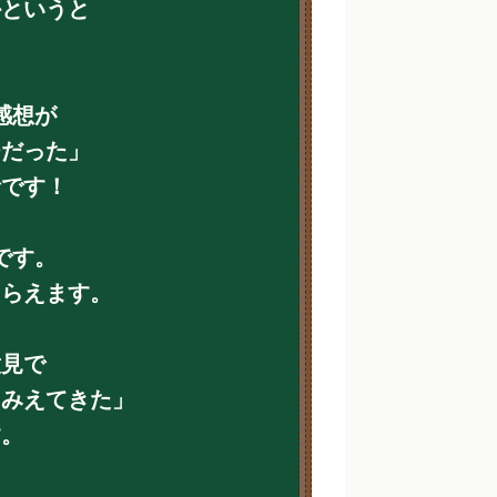
かというと
！
感想が
チだった」
話です！
です。
もらえます。
意見で
くみえてきた」
す。