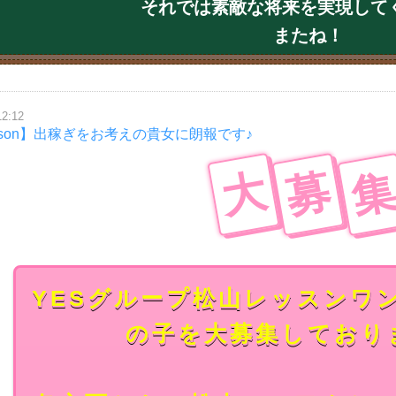
それでは素敵な将来を実現して
またね！
12:12
sson】出稼ぎをお考えの貴女に朗報です♪
大
募
YESグループ松山レッスンワ
の子を大募集しており