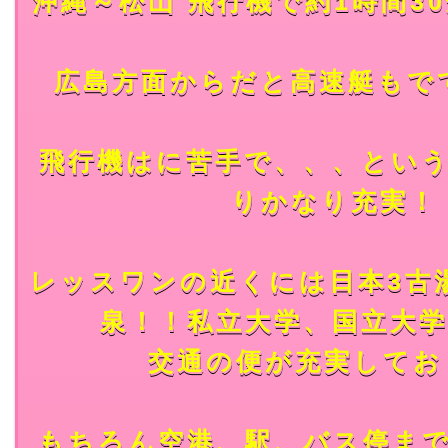
沖縄～松山 飛行機で約1時間30
広島方面からだと高速艇もで
飛行機はに苦手で、、、とい
りかなり充実！
レッスワンの近くには日本3古
泉！！私立大学、国立大
交通の便が充実してお
もちろん空港、駅、バス停ま