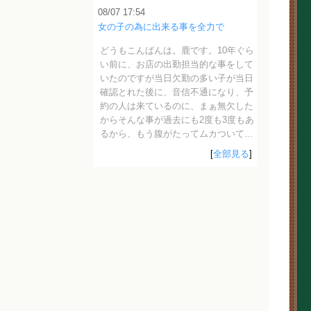
08/07 17:54
女の子の為に出来る事を全力で
どうもこんばんは。鹿です。10年ぐら
い前に、お店の出勤担当的な事をして
いたのですが当日欠勤の多い子が当日
確認とれた後に、音信不通になり、予
約の人は来ているのに、まぁ無欠した
からそんな事が過去にも2度も3度もあ
るから、もう腹がたってムカついて...
[
全部見る
]