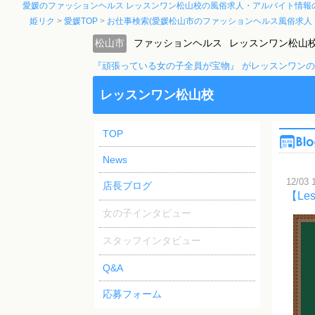
愛媛のファッションヘルス レッスンワン松山校の風俗求人・アルバイト情報
姫リク
愛媛TOP
お仕事検索(愛媛松山市のファッションヘルス風俗求人
松山市
ファッションヘルス
レッスンワン松山
『頑張っている女の子全員が宝物』 がレッスンワン
レッスンワン松山校
TOP
News
12/03 
店長ブログ
【L
女の子インタビュー
スタッフインタビュー
Q&A
応募フォーム