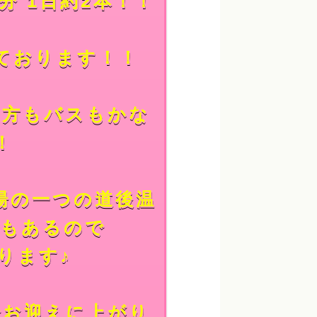
分 1日約2本！！
ております！！
う方もバスもかな
！
湯の一つの道後温
学もあるので
ります♪
でお迎えに上がり