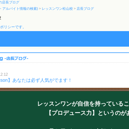
の店長ブログ
・アルバイト情報の検索)
レッスンワン松山校
店長ブログ
校
のポリシーです。
12:12
esson】あなたは必ず人気がでます！
レッスンワンが自信を持っている
【プロデュース力】というのが