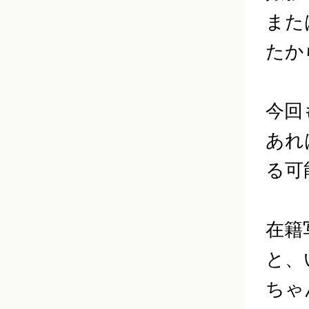
また
たか
今回
あれ
る可
在籍
と、
ちゃ