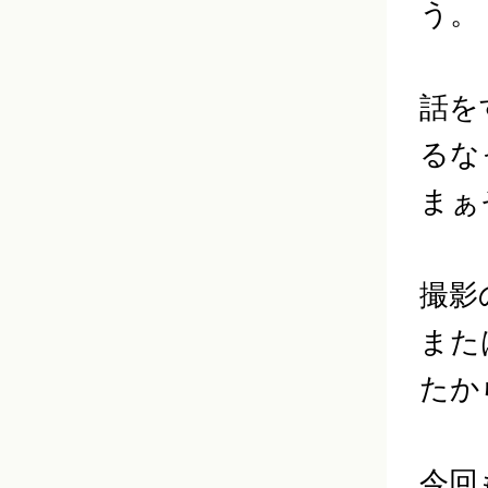
う。
話を
るな
まぁ
撮影
また
たか
今回