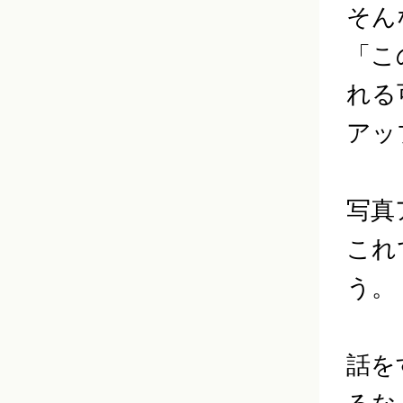
そん
「こ
れる
アッ
写真
これ
う。
話を