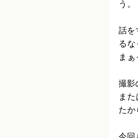
う。
話を
るな
まぁ
撮影
また
たか
今回