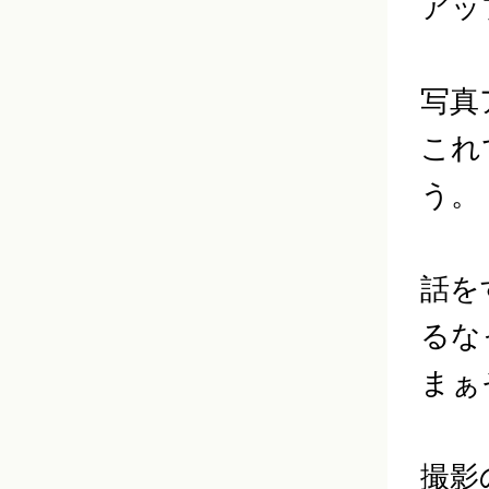
アッ
写真
これ
う。
話を
るな
まぁ
撮影