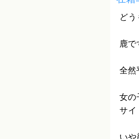
どう
鹿で
全然
女の
サイ
いや