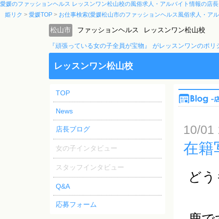
愛媛のファッションヘルス レッスンワン松山校の風俗求人・アルバイト情報の店長
姫リク
愛媛TOP
お仕事検索(愛媛松山市のファッションヘルス風俗求人・アル
松山市
ファッションヘルス
レッスンワン松山校
『頑張っている女の子全員が宝物』 がレッスンワンのポリ
レッスンワン松山校
TOP
News
10/01 
店長ブログ
在籍
女の子インタビュー
スタッフインタビュー
どう
Q&A
応募フォーム
鹿で