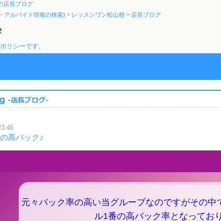
の店長ブログ
・アルバイト情報の検索)
レッスンワン松山校
店長ブログ
校
のポリシーです。
23:46
1の高バック♪
元々バック率の高い当グループなのですがその中
ル1番の高バック率となってお