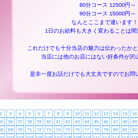
80分コース 12500円～
90分コース 15000円～
なんとここまで違います！
1日のお給料も大きく変わることは間
これだけでも十分当店の魅力は伝わったかと
当店には他のお店にはない好条件が沢
是非一度お話だけでも大丈夫ですのでお問
2
3
4
5
6
7
8
9
10
11
12
13
14
15
16
35
36
37
38
39
40
41
42
43
44
45
46
47
48
49
68
69
70
71
72
73
74
75
76
77
78
79
80
81
82
01
102
103
104
105
106
107
108
109
110
111
112
113
114
11