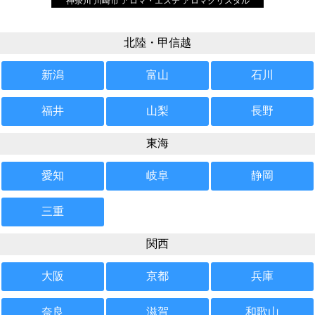
神奈川 川崎市 アロマ・エステ アロマクリスタル
北陸・甲信越
新潟
富山
石川
福井
山梨
長野
東海
愛知
岐阜
静岡
三重
関西
大阪
京都
兵庫
奈良
滋賀
和歌山