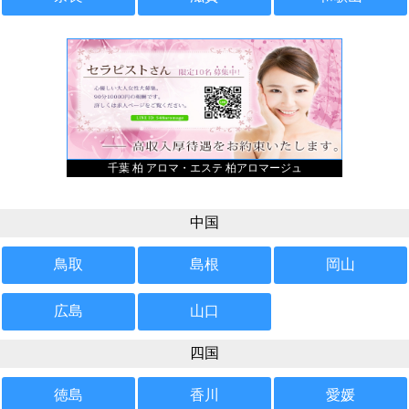
千葉 柏 アロマ・エステ 柏アロマージュ
中国
鳥取
島根
岡山
広島
山口
四国
徳島
香川
愛媛