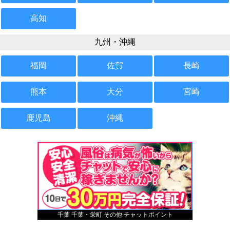
高知
九州・沖縄
福岡
佐賀
長崎
熊本
大分
宮崎
鹿児島
沖縄
千葉 千葉・栄町 その他 チャットポイント