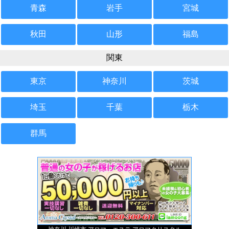
青森
岩手
宮城
秋田
山形
福島
関東
東京
神奈川
茨城
埼玉
千葉
栃木
群馬