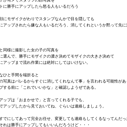
子が写メでスタッフの顔写真を
トに勝手にアップしたら怒る人もいるだろう
顔にモザイクがわりでスタンプなんかで目を隠しても
にアップされたら嫌な人もいるだろう、消してくれというか黙って先に
と同様に撮影した女の子の写真を
に選んで、勝手にモザイクの濃さ決めてモザイクの大きさ決めて
にアップまで流れ作業には絶対にしてはいけない。
なひと手間を端折ると
の写真はバレるからすぐに消してくれなんて事」を言われる可能性があ
プする前に「これでいいかな」と確認しようぜである。
アップは「おまかせで」と言ってくれる子でも、
でアップしたから見ておいてね、ぐらいは連絡しましょう。
すでにしてあって完全お任せ、変更しても連絡もしてくるなってんだっ
それは勝手にアップしてもいいんだろうけど・・・