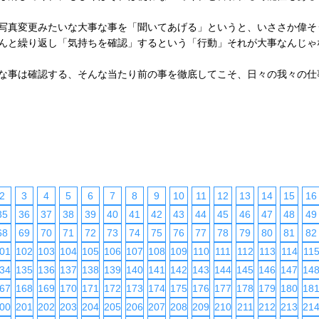
写真変更みたいな大事な事を「聞いてあげる」というと、いささか偉そ
んと繰り返し「気持ちを確認」するという「行動」それが大事なんじゃ
な事は確認する、そんな当たり前の事を徹底してこそ、日々の我々の仕
2
3
4
5
6
7
8
9
10
11
12
13
14
15
16
35
36
37
38
39
40
41
42
43
44
45
46
47
48
49
68
69
70
71
72
73
74
75
76
77
78
79
80
81
82
01
102
103
104
105
106
107
108
109
110
111
112
113
114
11
34
135
136
137
138
139
140
141
142
143
144
145
146
147
14
67
168
169
170
171
172
173
174
175
176
177
178
179
180
18
00
201
202
203
204
205
206
207
208
209
210
211
212
213
21