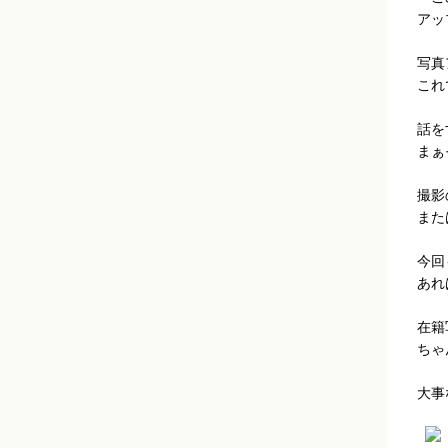
アッ
写真
これ
話を
まぁ
撮影
また
今回
あれ
在籍
ちゃ
大事