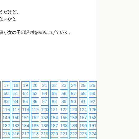
うだけど、
ないかと
事が女の子の評判を積み上げていく。
17
18
19
20
21
22
23
24
25
26
27
28
29
30
50
51
52
53
54
55
56
57
58
59
60
61
62
63
83
84
85
86
87
88
89
90
91
92
93
94
95
96
5
116
117
118
119
120
121
122
123
124
125
126
127
128
129
8
149
150
151
152
153
154
155
156
157
158
159
160
161
162
1
182
183
184
185
186
187
188
189
190
191
192
193
194
195
4
215
216
217
218
219
220
221
222
223
224
225
226
227
228