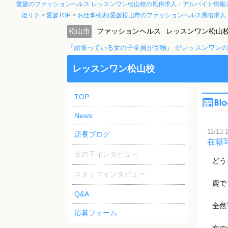
愛媛のファッションヘルス レッスンワン松山校の風俗求人・アルバイト情報
姫リク
愛媛TOP
お仕事検索(愛媛松山市のファッションヘルス風俗求人
松山市
ファッションヘルス
レッスンワン松山
『頑張っている女の子全員が宝物』 がレッスンワン
レッスンワン松山校
TOP
News
11/13 
店長ブログ
在籍
女の子インタビュー
どう
スタッフインタビュー
鹿で
Q&A
全然
応募フォーム