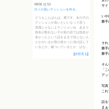
女の
08/06 11:53
サイ
日々の高いテンションを作る。
いや
どうもこんばんは。鹿です。女の子の
勝手
テンションが高いといいなって思う、
意識じゃないよテンションね あまり
指名が取れない子が前の店では指名が
多かったという話をまるで信じない人
とかがいるが昔の若かった頃の話して
それ
いるとか、嘘ついているとか、はな...
勝手
勝手
[
全部見る
]
そん
「こ
アッ
写真
これ
話を
まぁ