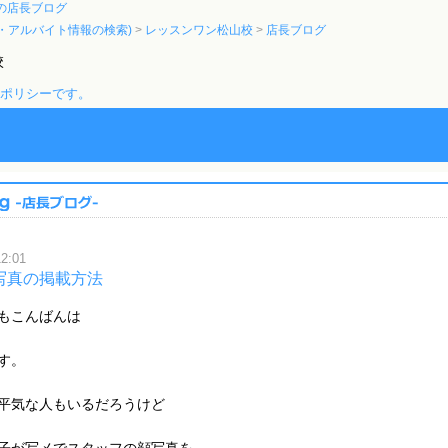
の店長ブログ
・アルバイト情報の検索)
レッスンワン松山校
店長ブログ
校
のポリシーです。
12:01
写真の掲載方法
もこんばんは
す。
平気な人もいるだろうけど