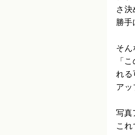
さ決
勝手
そん
「こ
れる
アッ
写真
これ