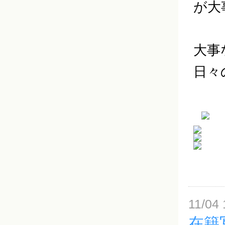
が大
大事
日々
11/04 
在籍