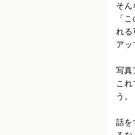
そん
「こ
れる
アッ
写真
これ
う。
話を