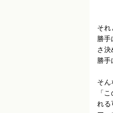
それ
勝手
さ決
勝手
そん
「こ
れる