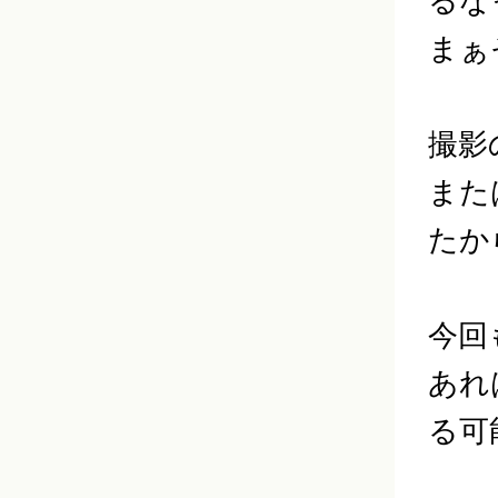
るな
まぁ
撮影
また
たか
今回
あれ
る可