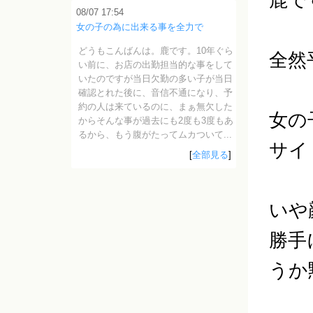
08/07 17:54
女の子の為に出来る事を全力で
どうもこんばんは。鹿です。10年ぐら
全然
い前に、お店の出勤担当的な事をして
いたのですが当日欠勤の多い子が当日
確認とれた後に、音信不通になり、予
約の人は来ているのに、まぁ無欠した
女の
からそんな事が過去にも2度も3度もあ
るから、もう腹がたってムカついて...
サイ
[
全部見る
]
いや
勝手
うか