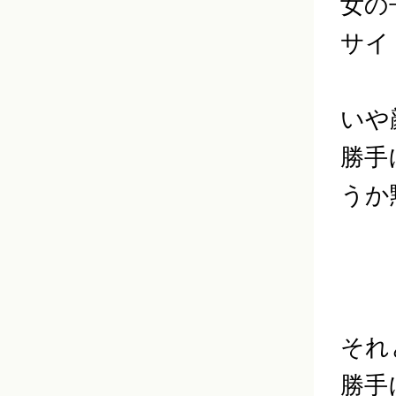
女の
サイ
いや
勝手
うか
それ
勝手