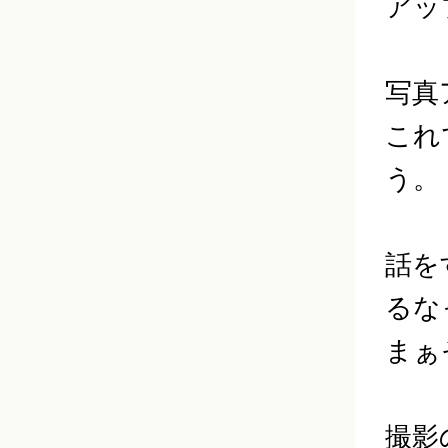
アッ
写真
これ
う。
話を
るな
まぁ
撮影