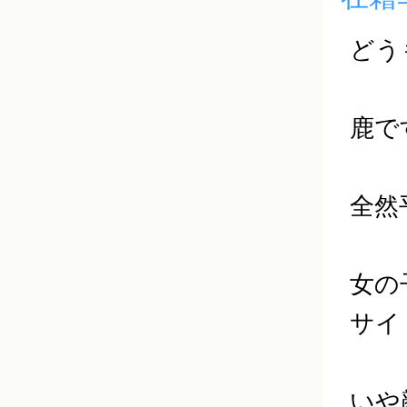
どう
鹿で
全然
女の
サイ
いや