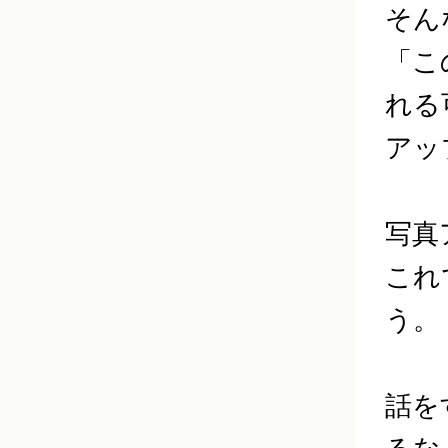
そん
「こ
れる
アッ
写真
これ
う。
話を