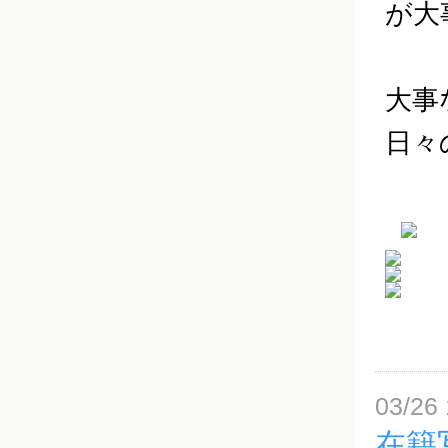
が大
大事
日々
03/26 
在籍