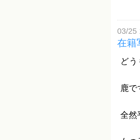
03/25 
在籍
どう
鹿で
全然