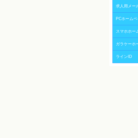
求人用メー
PCホームペ
スマホホー
ガラケーホ
ラインID