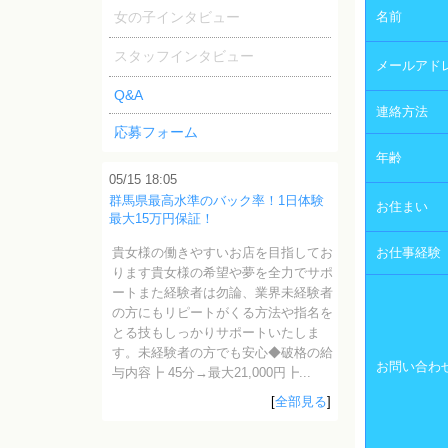
女の子インタビュー
名前
スタッフインタビュー
メールアド
Q&A
連絡方法
応募フォーム
年齢
05/15 18:05
群馬県最高水準のバック率！1日体験
お住まい
最大15万円保証！
貴女様の働きやすいお店を目指してお
お仕事経験
ります貴女様の希望や夢を全力でサポ
ートまた経験者は勿論、業界未経験者
の方にもリピートがくる方法や指名を
とる技もしっかりサポートいたしま
す。未経験者の方でも安心◆破格の給
お問い合わ
与内容┣ 45分→最大21,000円┣...
[
全部見る
]