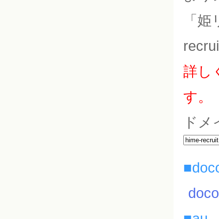
「姫
rec
詳し
す。
ドメ
■doc
do
■au