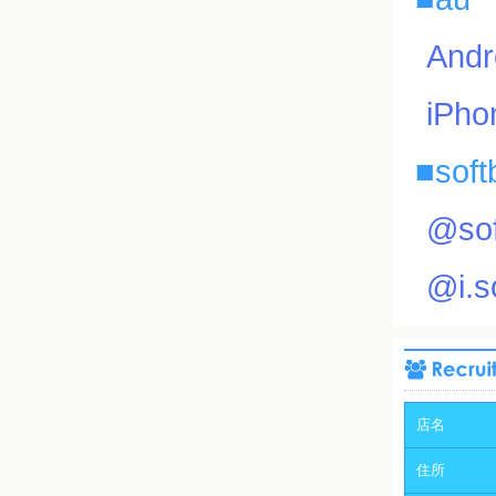
An
iP
■soft
@so
@i.
店名
住所