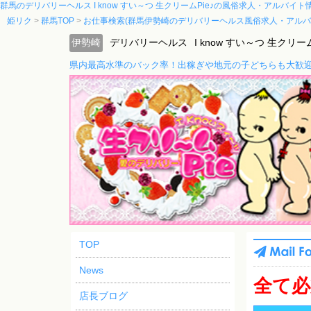
群馬のデリバリーヘルス I know すい～つ 生クリームPie♪の風俗求人・アルバイ
姫リク
群馬TOP
お仕事検索(群馬伊勢崎のデリバリーヘルス風俗求人・アルバ
伊勢崎
デリバリーヘルス
I know すい～つ 生クリーム
県内最高水準のバック率！出稼ぎや地元の子どちらも大歓
TOP
News
全て必
店長ブログ